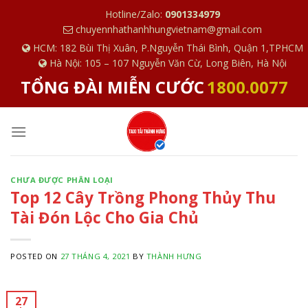
S
Hotline/Zalo:
0901334979
k
chuyennhathanhhungvietnam@gmail.com
i
HCM: 182 Bùi Thị Xuân, P.Nguyễn Thái Bình, Quận 1,TPHCM
p
Hà Nội: 105 – 107 Nguyễn Văn Cừ, Long Biên, Hà Nội
t
TỔNG ĐÀI MIỄN CƯỚC
1800.0077
o
c
o
n
t
e
CHƯA ĐƯỢC PHÂN LOẠI
Top 12 Cây Trồng Phong Thủy Thu
n
t
Tài Đón Lộc Cho Gia Chủ
POSTED ON
27 THÁNG 4, 2021
BY
THÀNH HƯNG
27