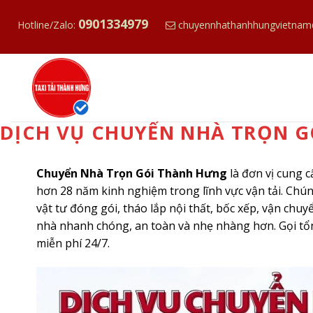
S
0901334979
k
Hotline/Zalo:
chuyennhathanhhungvietnam
i
p
t
o
c
DỊCH VỤ CHUYỂN NHÀ TRỌN GÓ
o
n
t
Chuyển Nhà Trọn Gói Thành Hưng
là đơn vị cung 
e
hơn 28 năm kinh nghiệm trong lĩnh vực vận tải. Chúng
n
vật tư đóng gói, tháo lắp nội thất, bốc xếp, vận chu
t
nhà nhanh chóng, an toàn và nhẹ nhàng hơn. Gọi tổ
miễn phí 24/7.