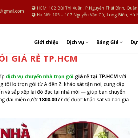
HCM: 182 Bùi Thị Xuân, P.Nguyễn Thái Bình, Quậ
@gmail.com
Hà Nội: 105 – 107 Nguyễn Văn Cừ, Long Biên, Hà 
Giới thiệu
Dự
Dịch vụ
Bảng Giá
I GIÁ RẺ TP.HCM
cấp
dịch vụ chuyển nhà trọn gói
giá rẻ tại TP.HCM
với
 tôi lo trọn gói từ A đến Z: khảo sát tận nơi, cung cấp
yển và sắp xếp lại đồ đạc tại nhà mới — giúp bạn chuyển
ng đài miễn cước
1800.0077
để được khảo sát và báo giá