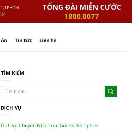
TỔNG ĐÀI MIỄN CƯỚC
n 1,TPHCM
Nội
1800.0077
 Án
Tin tức
Liên hệ
TÌM KIẾM
DỊCH VỤ
Dịch Vụ Chuyển Nhà Trọn Gói Giá Rẻ Tphcm