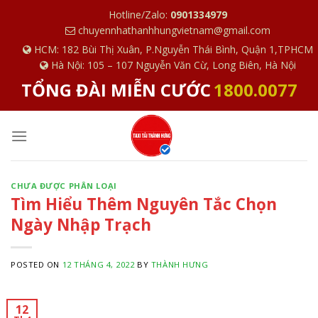
S
Hotline/Zalo:
0901334979
k
chuyennhathanhhungvietnam@gmail.com
i
HCM: 182 Bùi Thị Xuân, P.Nguyễn Thái Bình, Quận 1,TPHCM
p
Hà Nội: 105 – 107 Nguyễn Văn Cừ, Long Biên, Hà Nội
t
TỔNG ĐÀI MIỄN CƯỚC
1800.0077
o
c
o
n
t
e
CHƯA ĐƯỢC PHÂN LOẠI
Tìm Hiểu Thêm Nguyên Tắc Chọn
n
t
Ngày Nhập Trạch
POSTED ON
12 THÁNG 4, 2022
BY
THÀNH HƯNG
12