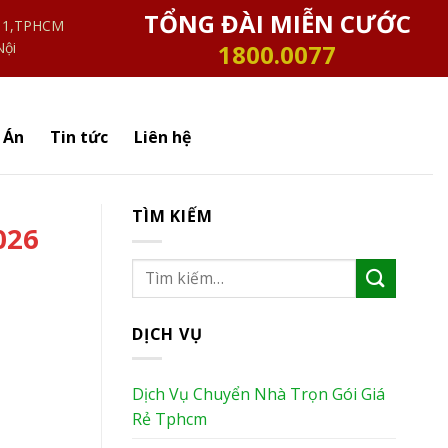
TỔNG ĐÀI MIỄN CƯỚC
n 1,TPHCM
Nội
1800.0077
 Án
Tin tức
Liên hệ
TÌM KIẾM
026
DỊCH VỤ
Dịch Vụ Chuyển Nhà Trọn Gói Giá
Rẻ Tphcm