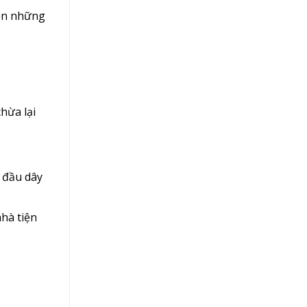
iện những
chừa lại
2 đầu dây
nhà tiện