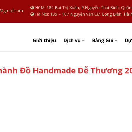
HCM: 182 Bùi Thị Xuân, P.Nguyễn Thái Bình, Quậ
@gmail.com
Hà Nội: 105 – 107 Nguyễn Văn Cừ, Long Biên, Hà 
Giới thiệu
Dự
Dịch vụ
Bảng Giá
Thành Đồ Handmade Dễ Thương 2