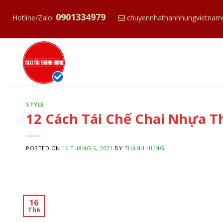
S
0901334979
k
Hotline/Zalo:
chuyennhathanhhungvietnam
i
p
t
o
c
o
n
STYLE
12 Cách Tái Chế Chai Nhựa 
t
e
n
POSTED ON
16 THÁNG 6, 2021
BY
THÀNH HƯNG
t
16
Th6