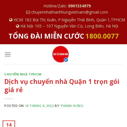
S
Hotline/Zalo:
0901334979
k
chuyennhathanhhungvietnam@gmail.com
i
HCM: 182 Bùi Thị Xuân, P.Nguyễn Thái Bình, Quận 1,TPHCM
p
Hà Nội: 105 – 107 Nguyễn Văn Cừ, Long Biên, Hà Nội
t
TỔNG ĐÀI MIỄN CƯỚC
1800.0077
o
c
o
n
t
e
CHUYỂN NHÀ TPHCM
Dịch vụ chuyển nhà Quận 1 trọn gói
n
t
giá rẻ
POSTED ON
14 THÁNG 4, 2022
BY
THÀNH HƯNG
14