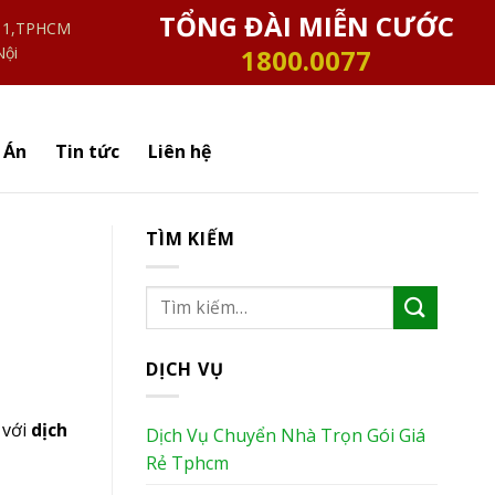
TỔNG ĐÀI MIỄN CƯỚC
n 1,TPHCM
Nội
1800.0077
 Án
Tin tức
Liên hệ
TÌM KIẾM
DỊCH VỤ
với
dịch
Dịch Vụ Chuyển Nhà Trọn Gói Giá
Rẻ Tphcm