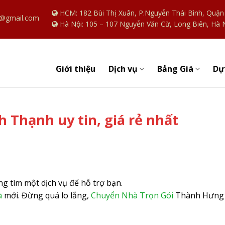
HCM: 182 Bùi Thị Xuân, P.Nguyễn Thái Bình, Quậ
@gmail.com
Hà Nội: 105 – 107 Nguyễn Văn Cừ, Long Biên, Hà 
Giới thiệu
Dự
Dịch vụ
Bảng Giá
 Thạnh uy tin, giá rẻ nhất
g tìm một dịch vụ để hỗ trợ bạn.
à
mới. Đừng quá lo lắng,
Chuyển Nhà Trọn Gói
Thành Hưng 