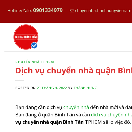
S
0901334979
k
Hotline/Zalo:
chuyennhathanhhungvietnam
i
p
t
o
c
o
n
CHUYỂN NHÀ TPHCM
Dịch vụ chuyển nhà quận Bình
t
e
n
POSTED ON
29 THÁNG 4, 2022
BY
THÀNH HƯNG
t
Bạn đang cần dịch vụ
chuyển nhà
đến nhà mới và đan
Bạn đang ở quận Bình Tân và cần
dịch vụ chuyển nh
vụ chuyển nhà quận Bình Tân
TPHCM sẽ lo việc đó.