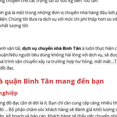
g chuyên chở các trọng tải từ 500 kg đến 100 tấn.
ánh giá là một trong những đơn vị chuyển nhà hàng đầu bở
n. Chúng tôi đưa ra dịch vụ với mức chi phí thấp hơn so vớ
chất lượng tốt.
nh vận tải,
dịch vụ chuyển nhà Bình Tân
à luôn thực hiện 
huận:Nếu người tiêu dùng không hài lòng với dịch vụ, sẽ đư
quá trình vận chuyển xảy ra trường hợp hư hỏng, mất mát….T
 đồ đạc.
nhà quận Bình Tân mang đến bạn
nghiệp
ng đồ đạc cần di dời là ít. Bạn chỉ cần cung cấp càng nhiều t
ến đó … Bộ phận chăm sóc khách hàng sẽ đánh giá khối lượng 
án, kế hoạch và báo cáo. Khách hàng sẽ thấy việc chuyển nh