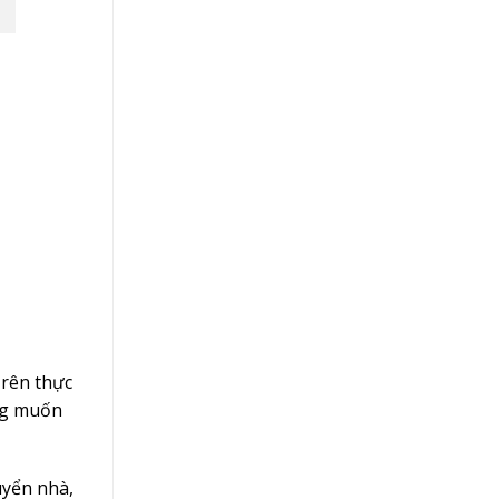
Trên thực
àng muốn
uyển nhà,