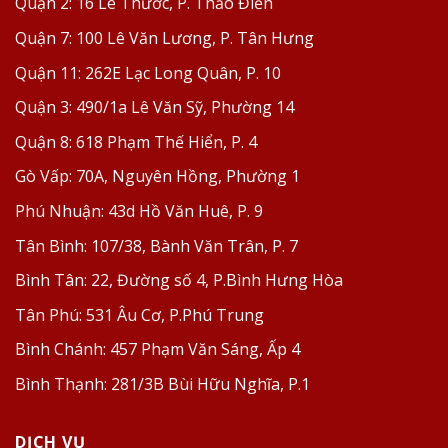
Quận 2:
16 Lê Thước, P. Thảo Điền
Quận 7:
100 Lê Văn Lương, P. Tân Hưng
Quận 11:
262E Lạc Long Quân, P. 10
Quận 3:
490/1a Lê Văn Sỹ, Phường 14
Quận 8:
618 Phạm Thế Hiển, P. 4
Gò Vấp:
70A, Nguyên Hồng, Phường 1
Phú Nhuận:
43d Hồ Văn Huê, P. 9
Tân Bình:
107/38, Bành Văn Trân, P. 7
Bình Tân:
22, Đường số 4, P.Bình Hưng Hòa
Tân Phú:
531 Âu Cơ, P.Phú Trung
Bình Chánh:
457 Phạm Văn Sáng, Ấp 4
Bình Thạnh:
281/3B Bùi Hữu Nghĩa, P.1
DỊCH VỤ