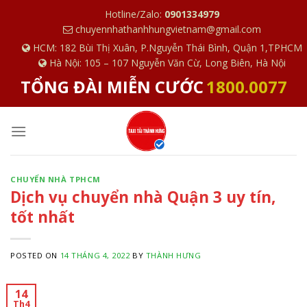
S
Hotline/Zalo:
0901334979
k
chuyennhathanhhungvietnam@gmail.com
i
HCM: 182 Bùi Thị Xuân, P.Nguyễn Thái Bình, Quận 1,TPHCM
p
Hà Nội: 105 – 107 Nguyễn Văn Cừ, Long Biên, Hà Nội
t
TỔNG ĐÀI MIỄN CƯỚC
1800.0077
o
c
o
n
t
e
CHUYỂN NHÀ TPHCM
Dịch vụ chuyển nhà Quận 3 uy tín,
n
t
tốt nhất
POSTED ON
14 THÁNG 4, 2022
BY
THÀNH HƯNG
14
Th4