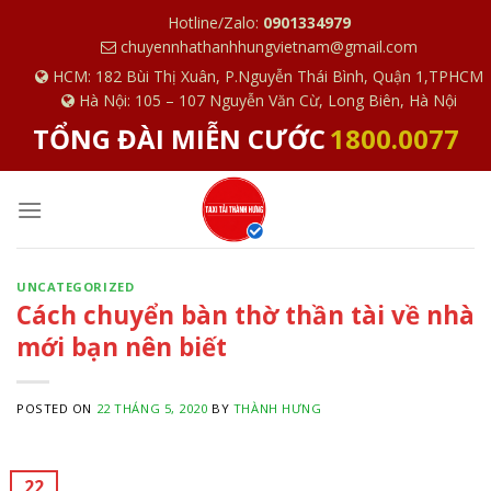
S
Hotline/Zalo:
0901334979
k
chuyennhathanhhungvietnam@gmail.com
i
HCM: 182 Bùi Thị Xuân, P.Nguyễn Thái Bình, Quận 1,TPHCM
p
Hà Nội: 105 – 107 Nguyễn Văn Cừ, Long Biên, Hà Nội
t
TỔNG ĐÀI MIỄN CƯỚC
1800.0077
o
c
o
n
t
e
UNCATEGORIZED
Cách chuyển bàn thờ thần tài về nhà
n
t
mới bạn nên biết
POSTED ON
22 THÁNG 5, 2020
BY
THÀNH HƯNG
22