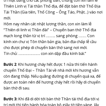
trí mặt bằng cho các phòng ban, chúng con xin làm lễ
Thiên Linh vị Tài thần Thổ địa, để đặt bàn thờ Thổ Địa
Tài Thần (Gia tiên, Thổ Công – Ông Táo, Phật…) vào nơi
mới.
Hôm nay nhân cát nhật lương thần, con xin làm lễ
“Thiên di linh vị Thần đài” – Chuyển ban thờ Thổ địa
mạch long thần từ vị trí ……….. sang phòng ……… Con
kính xin chư vị Tôn thần bản gia, bản địa chấp lễ cầu
cho được phép di chuyển bàn thờ sang nơi mới.
Tín chủ: ……………………. con xin dập đầu kính bái.”
Bước 2
: Khi hương cháy hết được 1 nửa thì tiến hành
chuyển Thổ Đại – Thần Tài về nhà mới khi hương vẫn
còn đang thắp. Nếu quãng đường di chuyển quá xa, để
được an toàn nên để hương cháy hết rồi hãy di chuyển
bàn thờ đi sau.
Bước 3:
Khi đã di dời tới bàn thờ Thần tài thổ địa tới vị
trí mới thì tiến hành hóa toàn bộ giấy tờ tiền vàng, lấy