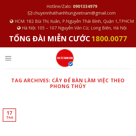
S
Hotline/Zalo:
0901334979
k
chuyennhathanhhungvietnam@gmail.com
i
HCM: 182 Bùi Thị Xuân, P.Nguyễn Thái Bình, Quận 1,TPHCM
p
Hà Nội: 105 – 107 Nguyễn Văn Cừ, Long Biên, Hà Nội
t
TỔNG ĐÀI MIỄN CƯỚC
1800.0077
o
c
o
n
t
e
TAG ARCHIVES:
CÂY ĐỂ BÀN LÀM VIỆC THEO
PHONG THỦY
n
t
17
Th6