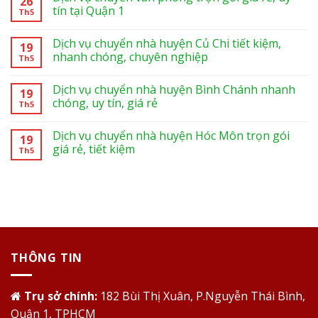
26
tín tại Quận 1
Th5
Dịch vụ chuyển nhà huyện Củ Chi tiết kiệm,
19
nhanh chóng, chuyên nghiệp
Th5
Dịch vụ chuyển nhà huyện Bình Chánh nhanh
19
chóng, uy tín, giá rẻ
Th5
Dịch vụ chuyển nhà huyện Hóc Môn trọn gói
19
giá rẻ, tiết kiệm
Th5
THÔNG TIN
Trụ sở chính:
182 Bùi Thị Xuân, P.Nguyễn Thái Bình,
Quận 1, TPHCM